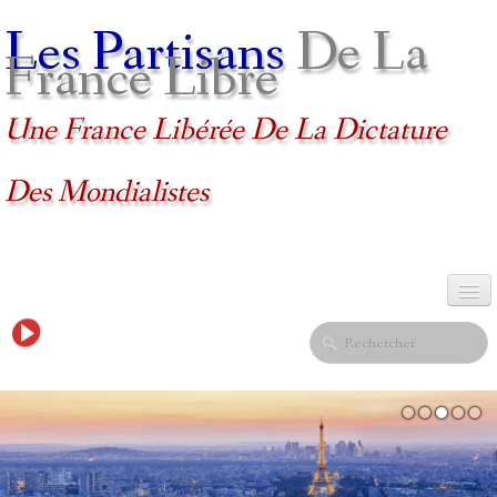
Les Partisans
De La
France Libre
Une France Libérée De La Dictature
Des Mondialistes
ACCUEIL
NEWS ET ARTICLES
▼
VIDÉOS
▼