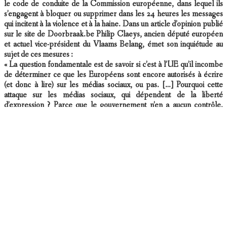
le code de conduite de la Commission européenne, dans lequel ils
s’engagent à bloquer ou supprimer dans les 24 heures les messages
qui incitent à la violence et à la haine. Dans un article d’opinion publié
sur le site de Doorbraak.be Philip Claeys, ancien député européen
et actuel vice-président du Vlaams Belang, émet son inquiétude au
sujet de ces mesures :
« La question fondamentale est de savoir si c’est à l’UE qu’il incombe
de déterminer ce que les Européens sont encore autorisés à écrire
(et donc à lire) sur les médias sociaux, ou pas. […] Pourquoi cette
attaque sur les médias sociaux, qui dépendent de la liberté
d’expression ? Parce que le gouvernement n’en a aucun contrôle.
Parce qu’il y a des informations, des opinions et des discussions qui
sont exclues des médias traditionnels. Pensez aux agressions de
masse sur des femmes allemandes à la veille du Nouvel An à
Cologne et ailleurs. […] Personne ne voulait que cela soit connu, mais
avec les réactions massives sur les médias sociaux, il n’a plus été
possible d’étouffer l’affaire au bout de quatre jours ».
https://fr.express.live/2016/06/10/commission-europeenne-reseaux-
sociaux-code-de-bonne-conduite/