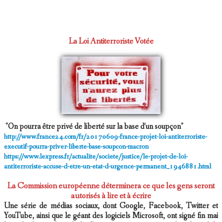
n
La Loi Antiterroriste Votée
"On pourra être privé de liberté sur la base d’un soupçon"
http://www.france24.com/fr/20170609-france-projet-loi-antiterroriste-
executif-pourra-priver-liberte-base-soupcon-macron
https://www.lexpress.fr/actualite/societe/justice/le-projet-de-loi-
antiterroriste-accuse-d-etre-un-etat-d-urgence-permanent_1946881.html
La Commission européenne déterminera ce que les gens seront
autorisés à lire et à écrire
Une série de médias sociaux, dont Google, Facebook, Twitter et
YouTube, ainsi que le géant des logiciels Microsoft, ont signé fin mai