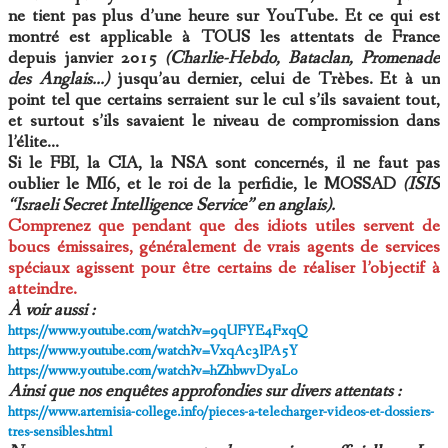
ne tient pas plus d’une heure sur YouTube. Et ce qui est
montré est applicable à TOUS les attentats de France
depuis janvier 2015
(Charlie-Hebdo, Bataclan, Promenade
des Anglais…)
jusqu’au dernier, celui de Trèbes. Et à un
point tel que certains serraient sur le cul s’ils savaient tout,
et surtout s’ils savaient le niveau de compromission dans
l’élite…
Si le FBI, la CIA, la NSA sont concernés, il ne faut pas
oublier le MI6, et le roi de la perfidie, le MOSSAD
(ISIS
“Israeli Secret Intelligence Service” en anglais).
Comprenez que pendant que des idiots utiles servent de
boucs émissaires, généralement de vrais agents de services
spéciaux agissent pour être certains de réaliser l’objectif à
atteindre.
À voir aussi :
https://www.youtube.com/watch?v=9qUFYE4FxqQ
https://www.youtube.com/watch?v=VxqAc3lPA5Y
https://www.youtube.com/watch?v=hZhbwvDyaLo
Ainsi que nos enquêtes approfondies sur divers attentats :
https://www.artemisia-college.info/pieces-a-telecharger-videos-et-dossiers-
tres-sensibles.html